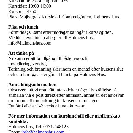
Kursdatum: 29-30 augusti 2026
Kurstider: 10:00-16:00
Kurspris: 4750:-
Plats: Majbergets Kurslokal. Gammelgården, Halmens Hus
Fika och lunch
Förmiddags- samt eftermiddagsfika ingår i kursavgiften.
Meddela eventuella allergier till Halmens hus,
info@halmenshus.com
Att tänka på
Ni kommer att få tillgång till både lera och
modelleringsverktyg.
Torkning och bränning sker inom en månad efter kursens slut
och era färdiga alster går att hämta på Halmens Hus.
Anmälningsinformation
Observera att vi regelrätt inte skickar någon bekräftelse på
anmälan via e-post direkt efter anmälan, annat än det autosvar
du får om att din bokning till kursen är mottagen.
Du får kallelse 1-2 veckor innan kursstart.
För mer information om kursinnehåll eller medlemskap
kontakta:
Halmens hus, Tel: 0531-548123,
Epost:
info@halmenshus.com