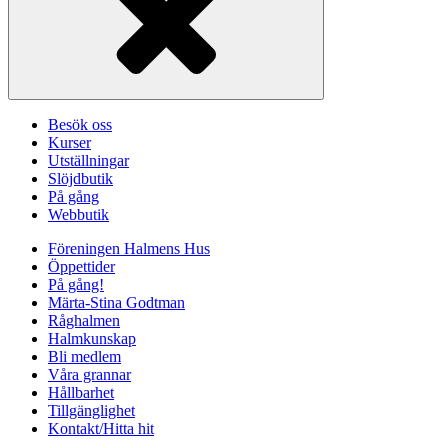
Besök oss
Kurser
Utställningar
Slöjdbutik
På gång
Webbutik
Föreningen Halmens Hus
Öppettider
På gång!
Märta-Stina Godtman
Råghalmen
Halmkunskap
Bli medlem
Våra grannar
Hållbarhet
Tillgänglighet
Kontakt/Hitta hit