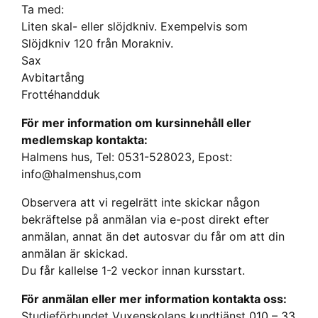
Ta med:
Liten skal- eller slöjdkniv. Exempelvis som
Slöjdkniv 120 från Morakniv.
Sax
Avbitartång
Frottéhandduk
För mer information om kursinnehåll eller
medlemskap kontakta:
Halmens hus, Tel: 0531-528023, Epost:
info@halmenshus,com
Observera att vi regelrätt inte skickar någon
bekräftelse på anmälan via e-post direkt efter
anmälan, annat än det autosvar du får om att din
anmälan är skickad.
Du får kallelse 1-2 veckor innan kursstart.
För anmälan eller mer information kontakta oss:
Studieförbundet Vuxenskolans kundtjänst 010 – 33