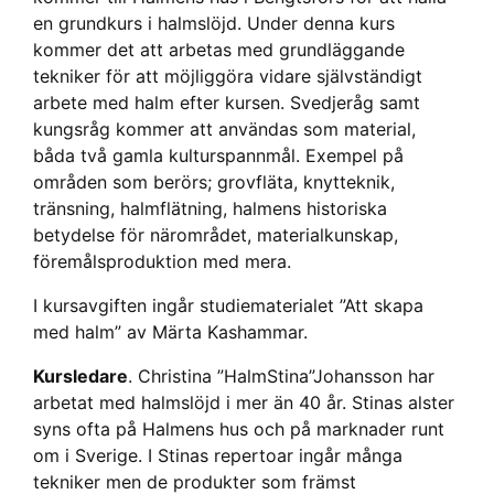
en grundkurs i halmslöjd. Under denna kurs
kommer det att arbetas med grundläggande
tekniker för att möjliggöra vidare självständigt
arbete med halm efter kursen. Svedjeråg samt
kungsråg kommer att användas som material,
båda två gamla kulturspannmål. Exempel på
områden som berörs; grovfläta, knytteknik,
tränsning, halmflätning, halmens historiska
betydelse för närområdet, materialkunskap,
föremålsproduktion med mera.
I kursavgiften ingår studiematerialet ”Att skapa
med halm” av Märta Kashammar.
Kursledare
. Christina ”HalmStina”Johansson har
arbetat med halmslöjd i mer än 40 år. Stinas alster
syns ofta på Halmens hus och på marknader runt
om i Sverige. I Stinas repertoar ingår många
tekniker men de produkter som främst