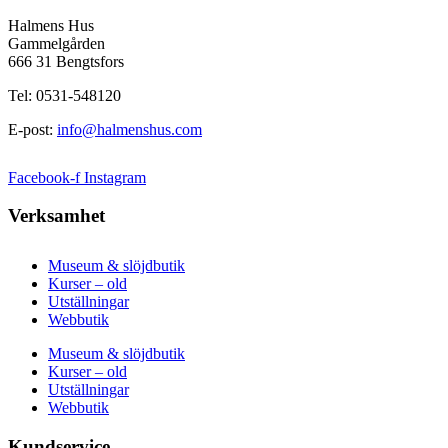
Halmens Hus
Gammelgården
666 31 Bengtsfors
Tel: 0531-548120
E-post:
info@halmenshus.com
Facebook-f
Instagram
Verksamhet
Museum & slöjdbutik
Kurser – old
Utställningar
Webbutik
Museum & slöjdbutik
Kurser – old
Utställningar
Webbutik
Kundservice