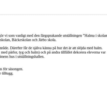
 vi som vanligt med den färgsprakande utställningen ”Halma i skola
sskolan, Bäckeskolan och Järbo skola.
mråde. Därefter får de själva känna på hur det är att slöjda med halm.
r med pärlor, tyg och halm) och på andra tillfället dekorera eleverna var
lmens hus i utställningshallen.
s för säsongen.
tilltugg.