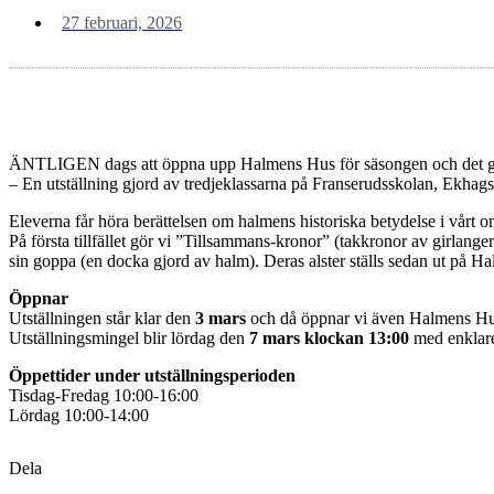
27 februari, 2026
ÄNTLIGEN dags att öppna upp Halmens Hus för säsongen och det gör
– En utställning gjord av tredjeklassarna på Franserudsskolan, Ekhag
Eleverna får höra berättelsen om halmens historiska betydelse i vårt o
På första tillfället gör vi ”Tillsammans-kronor” (takkronor av girlange
sin goppa (en docka gjord av halm). Deras alster ställs sedan ut på Ha
Öppnar
Utställningen står klar den
3 mars
och då öppnar vi även Halmens Hu
Utställningsmingel blir lördag den
7 mars klockan 13:00
med enklare 
Öppettider under utställningsperioden
Tisdag-Fredag 10:00-16:00
Lördag 10:00-14:00
Dela