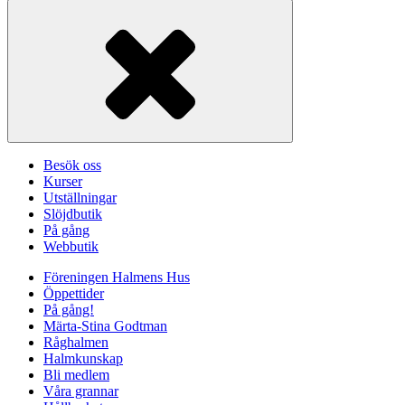
Besök oss
Kurser
Utställningar
Slöjdbutik
På gång
Webbutik
Föreningen Halmens Hus
Öppettider
På gång!
Märta-Stina Godtman
Råghalmen
Halmkunskap
Bli medlem
Våra grannar