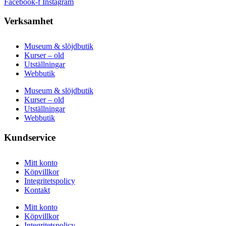
Facebook-f
Instagram
Verksamhet
Museum & slöjdbutik
Kurser – old
Utställningar
Webbutik
Museum & slöjdbutik
Kurser – old
Utställningar
Webbutik
Kundservice
Mitt konto
Köpvillkor
Integritetspolicy
Kontakt
Mitt konto
Köpvillkor
Integritetspolicy