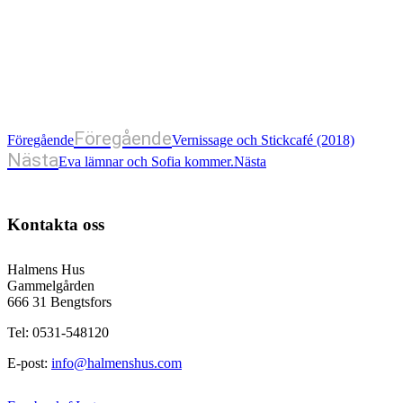
Föregående
Föregående
Vernissage och Stickcafé (2018)
Nästa
Eva lämnar och Sofia kommer.
Nästa
Kontakta oss
Halmens Hus
Gammelgården
666 31 Bengtsfors
Tel: 0531-548120
E-post:
info@halmenshus.com