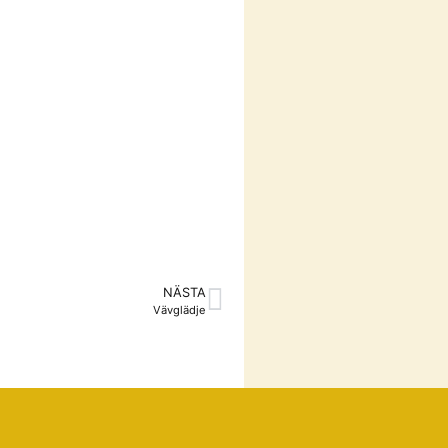
NÄSTA
Vävglädje