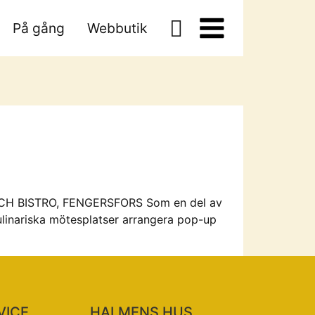
På gång
Webbutik
É OCH BISTRO, FENGERSFORS Som en del av
ulinariska mötesplatser arrangera pop-up
VICE
HALMENS HUS