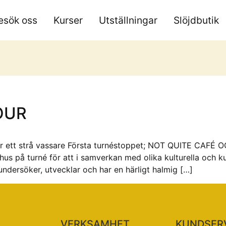
esök oss
Kurser
Utställningar
Slöjdbutik
OUR
är ett strå vassare Första turnéstoppet; NOT QUITE CAF
s på turné för att i samverkan med olika kulturella och k
undersöker, utvecklar och har en härligt halmig […]
VERKSAMHET
KUNDSER