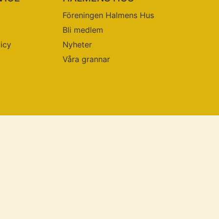
Föreningen Halmens Hus
Bli medlem
licy
Nyheter
Våra grannar