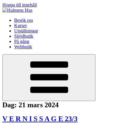
Hoppa till innehåll
Besök oss
Kurser
Utställningar
Slöjdbutik
På gång
Webbutik
Dag:
21 mars 2024
V E R N I S S A G E 23/3