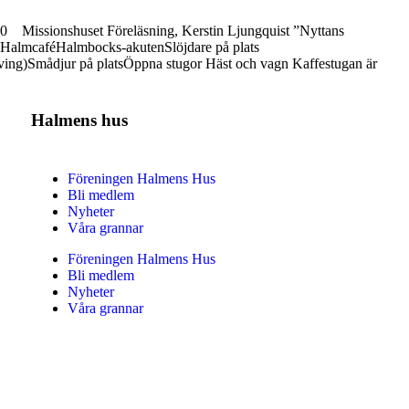
ssionshuset Föreläsning, Kerstin Ljungquist ”Nyttans
mcaféHalmbocks-akutenSlöjdare på plats
ing)Smådjur på platsÖppna stugor Häst och vagn Kaffestugan är
Halmens hus
Föreningen Halmens Hus
Bli medlem
Nyheter
Våra grannar
Föreningen Halmens Hus
Bli medlem
Nyheter
Våra grannar