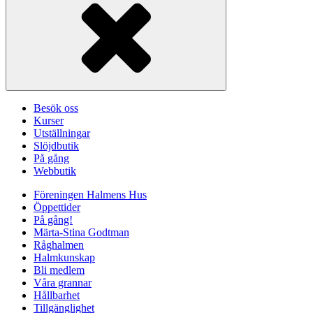
Besök oss
Kurser
Utställningar
Slöjdbutik
På gång
Webbutik
Föreningen Halmens Hus
Öppettider
På gång!
Märta-Stina Godtman
Råghalmen
Halmkunskap
Bli medlem
Våra grannar
Hållbarhet
Tillgänglighet