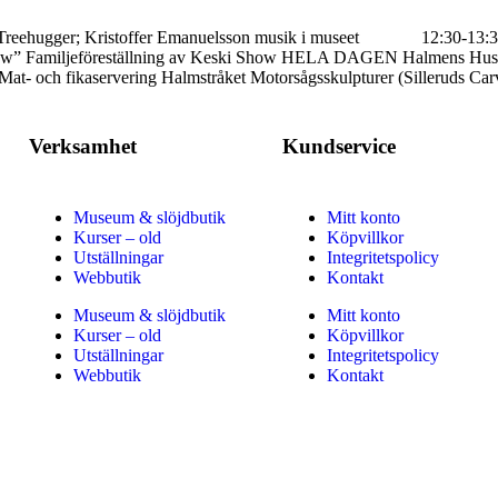
eehugger; Kristoffer Emanuelsson musik i museet 12:30-13:30 Mi
amiljeföreställning av Keski Show HELA DAGEN Halmens HusHal
 och fikaservering Halmstråket Motorsågsskulpturer (Silleruds Carv
Verksamhet
Kundservice
Museum & slöjdbutik
Mitt konto
Kurser – old
Köpvillkor
Utställningar
Integritetspolicy
Webbutik
Kontakt
Museum & slöjdbutik
Mitt konto
Kurser – old
Köpvillkor
Utställningar
Integritetspolicy
Webbutik
Kontakt