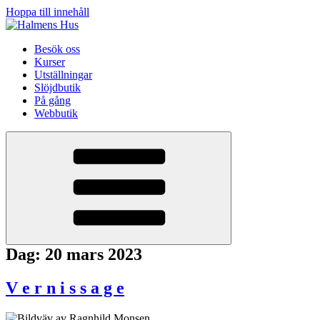
Hoppa till innehåll
Besök oss
Kurser
Utställningar
Slöjdbutik
På gång
Webbutik
Dag:
20 mars 2023
V e r n i s s a g e