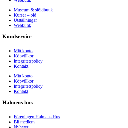
Webbutik
Museum & slöjdbutik
Kurser – old
Utställningar
Webbutik
Kundservice
Mitt konto
Köpvillkor
Integritetspolicy
Kontakt
Mitt konto
Köpvillkor
Integritetspolicy
Kontakt
Halmens hus
Föreningen Halmens Hus
Bli medlem
Nyheter