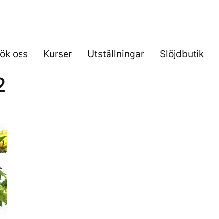
ök oss
Kurser
Utställningar
Slöjdbutik
2