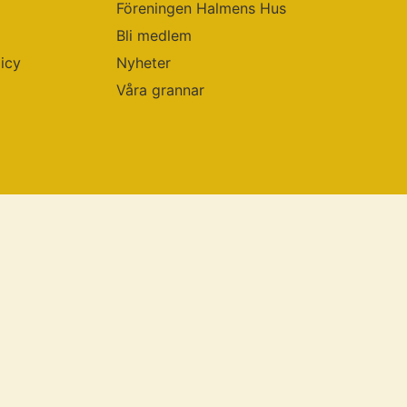
Föreningen Halmens Hus
Bli medlem
licy
Nyheter
Våra grannar