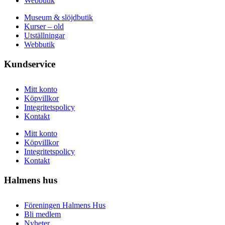
Webbutik
Museum & slöjdbutik
Kurser – old
Utställningar
Webbutik
Kundservice
Mitt konto
Köpvillkor
Integritetspolicy
Kontakt
Mitt konto
Köpvillkor
Integritetspolicy
Kontakt
Halmens hus
Föreningen Halmens Hus
Bli medlem
Nyheter